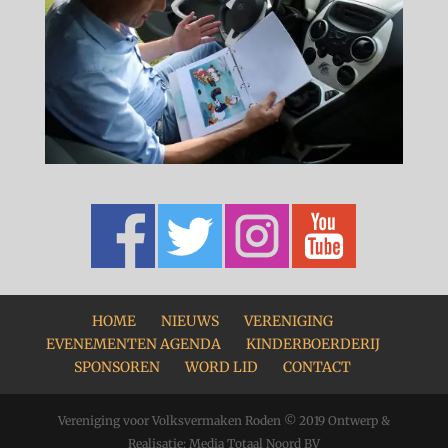
HOME
NIEUWS
VERENIGING
EVENEMENTEN AGENDA
KINDERBOERDERIJ
SPONSOREN
WORD LID
CONTACT
Vereniging voor Volksvermaken Roden © 2019 Ontwerp &
Realisatie: Media Totaal Noord BV