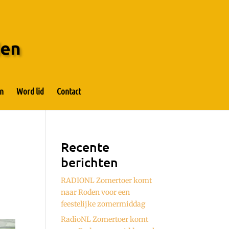
n
Word lid
Contact
Recente
berichten
RADIONL Zomertoer komt
naar Roden voor een
feestelijke zomermiddag
RadioNL Zomertoer komt