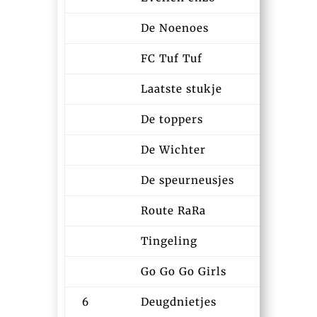
De Noenoes
13:16
FC Tuf Tuf
13:18
Laatste stukje
13:22
De toppers
13:29
De Wichter
13:30
De speurneusjes
13:35
Route RaRa
13:43
Tingeling
13:45
Go Go Go Girls
14:00
6
Deugdnietjes
13:01