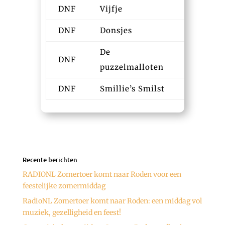
DNF
Vijfje
13:39
DNF
Donsjes
13:42
De
DNF
13:51
puzzelmalloten
DNF
Smillie’s Smilst
13:58
Recente berichten
RADIONL Zomertoer komt naar Roden voor een
feestelijke zomermiddag
RadioNL Zomertoer komt naar Roden: een middag vol
muziek, gezelligheid en feest!