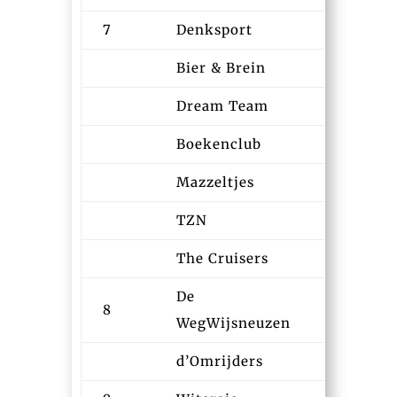
7
Denksport
13:02
Bier & Brein
13:06
Dream Team
13:07
Boekenclub
13:26
Mazzeltjes
13:27
TZN
13:49
The Cruisers
13:54
De
8
13:41
WegWijsneuzen
d’Omrijders
13:47