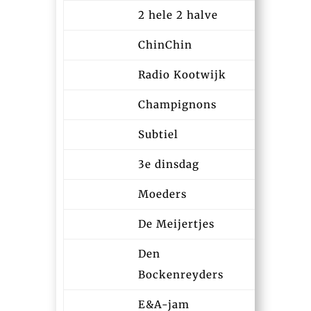
2 hele 2 halve
13:04
ChinChin
13:05
Radio Kootwijk
13:09
Champignons
13:21
Subtiel
13:32
3e dinsdag
13:34
Moeders
13:38
De Meijertjes
13:40
Den
13:44
Bockenreyders
E&A-jam
13:48