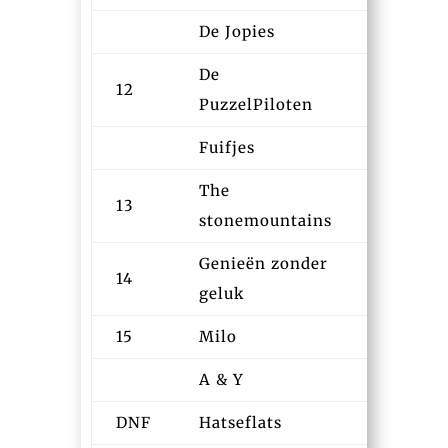
De Jopies
13:33
De
12
13:19
PuzzelPiloten
Fuifjes
13:50
The
13
13:55
stonemountains
Genieën zonder
14
13:36
geluk
15
Milo
13:28
A & Y
13:56
DNF
Hatseflats
13:24