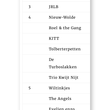
3
JRLB
13:12
4
Nieuw-Wolde
13:00
Roel & the Gang
13:17
KITT
13:20
Tolberterpetten
13:23
De
13:31
Turboslakken
Trio Kwijt Nijt
13:37
5
Wiltinkjes
13:08
The Angels
13:13
Evelien enzo
13:15