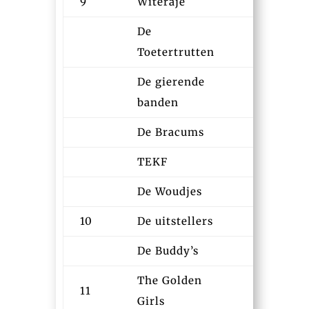
9
Witeraje
13:11
De
13:25
Toetertrutten
De gierende
13:46
banden
De Bracums
13:52
TEKF
13:53
De Woudjes
13:57
10
De uitstellers
13:10
De Buddy’s
13:59
The Golden
11
13:14
Girls