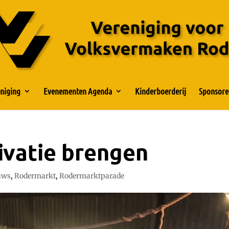
niging
Evenementen Agenda
Kinderboerderij
Sponsore
ivatie brengen
uws
,
Rodermarkt
,
Rodermarktparade