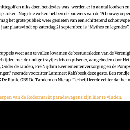
ittegolf en niks doen het devies was, werden er in aantal loodsen en
gestoken. Nog drie weken hebben de bouwers van de 15 bouwgroepe
mag het grote publiek weer genieten van een schitterend schouwspe
jaar plaatsvindt op zaterdag 21 september, is “Mythes en legendes”.
druppels weer aan te vullen kwamen de bestuursleden van de Verenig
ijden met de nodige traytjes fris en pilsener, aangeboden door Het
, Onder de Linden, Fré Nijdam Evenementenverzorging en de Pomps
rengen” noemde voorzitter Lammert Kalfsbeek deze geste. Een rondje
 De Rank, OBS De Tandem en Nietap-Terheijl leerde echter dat het 
rpen van de Rodermarkt paradewagens zijn hier te vinden
.