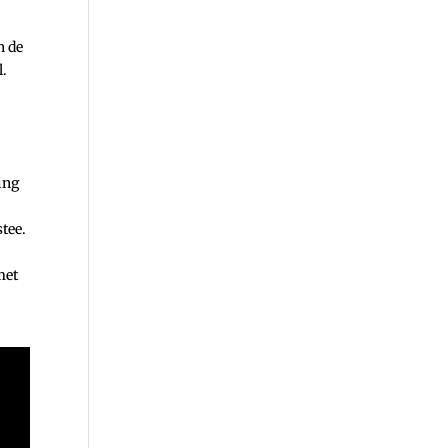
n de
l.
ing
tee.
met