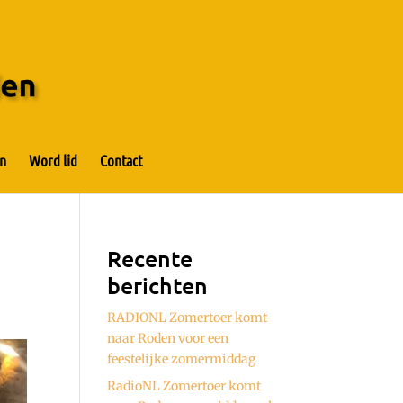
n
Word lid
Contact
Recente
berichten
RADIONL Zomertoer komt
naar Roden voor een
feestelijke zomermiddag
RadioNL Zomertoer komt