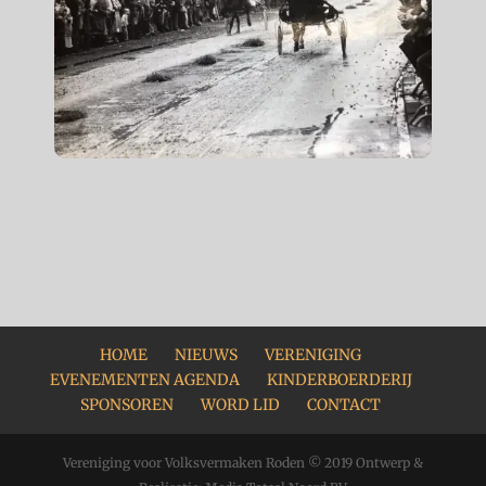
HOME
NIEUWS
VERENIGING
EVENEMENTEN AGENDA
KINDERBOERDERIJ
SPONSOREN
WORD LID
CONTACT
Vereniging voor Volksvermaken Roden © 2019 Ontwerp &