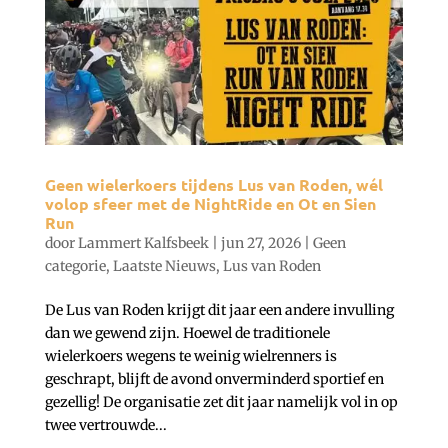
Geen wielerkoers tijdens Lus van Roden, wél
volop sfeer met de NightRide en Ot en Sien
Run
door
Lammert Kalfsbeek
|
jun 27, 2026
|
Geen
categorie
,
Laatste Nieuws
,
Lus van Roden
De Lus van Roden krijgt dit jaar een andere invulling
dan we gewend zijn. Hoewel de traditionele
wielerkoers wegens te weinig wielrenners is
geschrapt, blijft de avond onverminderd sportief en
gezellig! De organisatie zet dit jaar namelijk vol in op
twee vertrouwde...