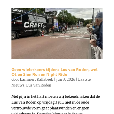
Geen wielerkoers tijdens Lus van Roden, wél
Ot en Sien Run en Night Ride
door
Lammert Kalfsbeek
|
jun 3, 2026
|
Laatste
Nieuws
,
Lus van Roden
Met pijn in het hart moeten wij bekendmaken dat de
Lus van Roden op vrijdag 3 juli niet in de oude
vertrouwde vorm gaat plaatsvinden en er geen
wielerkoers is. De reden hiervoor is dat we